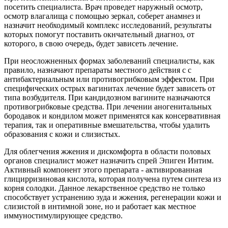
посетить специалиста. Врач проведет наружный осмотр,
осмотр влагалища с помощью зеркал, соберет анамнез и
назначит необходимый комплекс исследований, результаты
которых помогут поставить окнчательный диагноз, от
которого, в свою очередь, будет зависеть лечение.
При неосложненных формах заболеваний специалисты, как
правило, назначают препараты местного действия с с
антибактериальным или противогрибковым эффектом. При
специфических острых вагинитах лечение будет зависеть от
типа возбудителя. При кандидозном вагините назначаются
противогрибковые средства. При лечении аногенитальных
бородавок и кондилом может применятся как консервативная
терапия, так и оперативные вмешательства, чтобы удалить
образования с кожи и слизистых.
Для облегчения жжения и дискомфорта в области половых
органов специалист может назначить спрей Эпиген Интим.
Активный компонент этого препарата - активированная
глицирризиновая кислота, которая получена путем синтеза из
корня солодки. Данное лекарственное средство не только
способствует устранению зуда и жжения, регенерации кожи и
слизистой в интимной зоне, но и работает как местное
иммуностимулирующее средство.