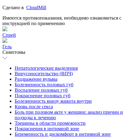
Сделано в
СloudMill
Имеются противопоказания, необходимо ознакомиться с
инструкцией по применению
Спрей
Гель
Симптомы
Непатологические выделения
Вирусоносительство (ВПЧ)
Раздражение вульвы
Болезненность половых губ
Воспаление половых губ
Покраснение половых губ
Болезненность внизу живота внутри
Кровь после секса
Боль при половом акте у женщин: анализ причин и
подходы к лечению
Трещины в области промежности
Покраснения в интимной зоне
Беременность и дискомфорт в интимной зоне