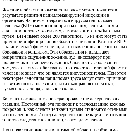
Жжение в области промежности также может появится в
результате развития папилломавирусной инфекции в
организме. Чаще всего заразиться вирусом папилломы
человека (ВПЧ) можно при при оральном, генитальном и
анальном половых контактах, а также контактно-бытовым
путем. ВПЧ имеет более 200 генотипов, 45 из них могут стать
причиной инфицирования области гениталий. Развитие ВПЧ
в клинической форме приводит к появлению аногенитальных
бородавок и кондилом. Эти образования и вызывают
неприятные ощущения: жжение, зуд, дискомфорт при
половом акте и мочеиспускании. Опасность заболевания в
том, что зачастую заболевание протекает в латентной форме и
человек не знает, что он является вирусоносителем. При этом
некоторые генотипы папилломавируса могут стать причиной
развития онкозаболеваний, таких как рак шейки матки,
вульвы, влагалища, анального канала.
Болезненное жжение - нередко проявление аллергических
реакций. Постоянный зуд приводит к расчесыванию кожных
покровов и, как следствие ткани вульвы становятся отечными
и воспаленными. Иногда аллергические реакции в интимной
зоне это следствие крапивниц, экзем, дерматитов.
При появлении жжения в интимной области необходимо