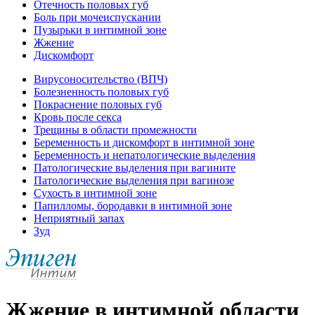
Отечность половых губ
Боль при мочеиспускании
Пузырьки в интимной зоне
Жжение
Дискомфорт
Вирусоносительство (ВПЧ)
Болезненность половых губ
Покраснение половых губ
Кровь после секса
Трещины в области промежности
Беременность и дискомфорт в интимной зоне
Беременность и непатологические выделения
Патологические выделения при вагините
Патологические выделения при вагинозе
Сухость в интимной зоне
Папилломы, бородавки в интимной зоне
Неприятный запах
Зуд
Жжение в интимной области