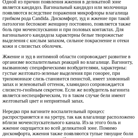
Одной из причин появления жжения в деликатной зоне
является кандидоз. Вагинальный кандидоз или молочница
появляются вследствие поражения микрофлоры влагалища
грибком рода Candida. Дискомфорт, зуд и жжение при такой
патологии беспокоят женщину постоянно, появляется также
боль при мочеиспускании и при половых контактах. Для
вагинального кандидоза характерны белые творожистые
выделения с кислым запахом, сильное покраснение и отеки
кожи и слизистых оболочек.
Жжение и зуд в интимной области сопровождает развитие в
организме воспалительных реакций во влагалище. Вагиниту,
вызванному специфическими возбудителями, характерны:
густые желтовато-зеленые выделения при гонорее, при
трихомониазе слизь становится пенистой, имеет зловонный
запах и зеленоватый оттенок, хламидиоз сопровождается
слизисто-гнойным секретом. Если же возбудитель вагинита
является неспецифическим, то в таком случае бели имеют
желтоватый цвет и неприятный запах.
Нередко при вагините воспалительный процесс
распространяется и на уретру, так как влагалище расположено
вблизи мочеиспускательного канала. Из-за этого боль и
жжение ощущается во всей деликатной зоне. Помимо
дискомфорта, жжения также появляются тупые тянущие боли