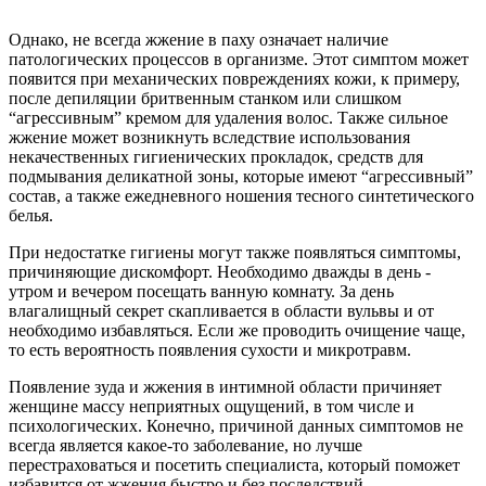
Однако, не всегда жжение в паху означает наличие
патологических процессов в организме. Этот симптом может
появится при механических повреждениях кожи, к примеру,
после депиляции бритвенным станком или слишком
“агрессивным” кремом для удаления волос. Также сильное
жжение может возникнуть вследствие использования
некачественных гигиенических прокладок, средств для
подмывания деликатной зоны, которые имеют “агрессивный”
состав, а также ежедневного ношения тесного синтетического
белья.
При недостатке гигиены могут также появляться симптомы,
причиняющие дискомфорт. Необходимо дважды в день -
утром и вечером посещать ванную комнату. За день
влагалищный секрет скапливается в области вульвы и от
необходимо избавляться. Если же проводить очищение чаще,
то есть вероятность появления сухости и микротравм.
Появление зуда и жжения в интимной области причиняет
женщине массу неприятных ощущений, в том числе и
психологических. Конечно, причиной данных симптомов не
всегда является какое-то заболевание, но лучше
перестраховаться и посетить специалиста, который поможет
избавится от жжения быстро и без последствий.