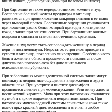
внизу живота, диспареуния (боль при половом контакте).
При бартолините также нередко возникает жжение и зуд.
Воспаление большой железы преддверья влагалища
развивается при проникновении микроорганизмов в ее ткань
через выводной проток. Болезненные ощущения усиливаются
при ношении узкого белья, который приводит к натиранию
кожи, а также при занятии сексом. При бартолините кожные
покровы и слизистая становятся отечными, красными.
Жжение и зуд могут стать сопровождать женщину в период
пери- и постменопаузы. Недостаток эстрогенов приводит к
сухости влагалища, появлению микротрещин. Особенно часто
боль и жжение в области промежности появляются после
длительного полового акта без дополнительного
использования лубриканта.
При заболеваниях мочевыделительной системы также могут
возникнуть неприятные ощущения в виде жжения и зуда в
области паха. При уретрите и цистите дискомфорт
проявляется сильнее при мочеиспускании. Рези внизу живота
носят жгучий характер. Моча при этих патологиях становится
мутной и с ярким выраженным неприятным запахом. При
патологиях мочевыводящей системы слизистые и кожа также
имеют ярко-красный цвет, воспалены и отечны, а любое
касание причиняет дискомфорт.